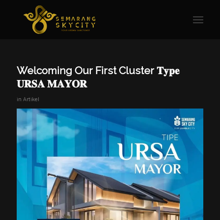
Welcoming Our First Cluster 𝐓𝐲𝐩𝐞
𝐔𝐑𝐒𝐀 𝐌𝐀𝐘𝐎𝐑
in
Artikel