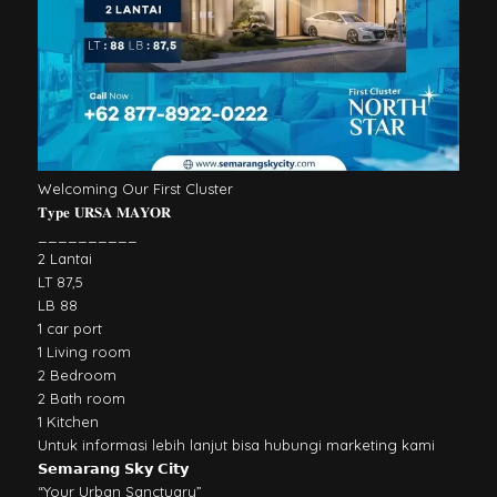
Welcoming Our First Cluster
𝐓𝐲𝐩𝐞 𝐔𝐑𝐒𝐀 𝐌𝐀𝐘𝐎𝐑
__________
2 Lantai
LT 87,5
LB 88
1 car port
1 Living room
2 Bedroom
2 Bath room
1 Kitchen
Untuk informasi lebih lanjut bisa hubungi marketing kami
𝗦𝗲𝗺𝗮𝗿𝗮𝗻𝗴 𝗦𝗸𝘆 𝗖𝗶𝘁𝘆
“Your Urban Sanctuary”